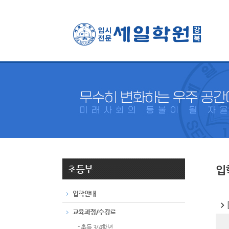
초등부
입
입학안내
교육과정/수강료
- 초등 3/4학년