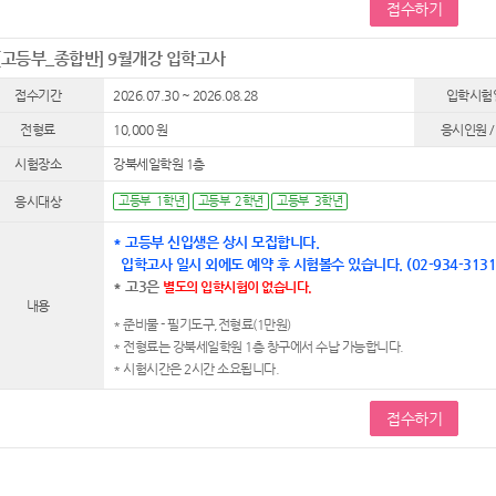
접수하기
[고등부_종합반] 9월개강 입학고사
접수기간
2026.07.30 ~ 2026.08.28
입학시험
전형료
10,000 원
응시인원 /
시험장소
강북세일학원 1층
응시대상
고등부 1학년
고등부 2학년
고등부 3학년
* 고등부 신입생은 상시 모집합니다.
입학고사 일시 외에도 예약 후 시험볼수 있습니다. (02-934-313
* 고3은
별도의
입학시험이 없습니다.
내용
* 준비물 - 필기도구,전형료(1만원)
* 전형료는 강북세일학원 1층 창구에서 수납 가능합니다.
* 시험시간은 2시간 소요됩니다.
접수하기