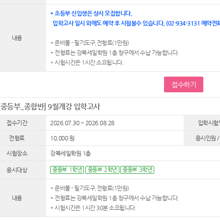
* 초등부 신입생은 상시 모집합니다.
입학고사 일시 외에도 예약 후 시험볼수 있습니다. (02-934-3131 예약전화
내용
* 준비물 - 필기도구,전형료(1만원)
* 전형료는 강북세일학원 1층 창구에서 수납 가능합니다.
* 시험시간은 1시간 소요됩니다.
접수하기
[중등부_종합반] 9월개강 입학고사
접수기간
2026.07.30 ~ 2026.08.28
입학시험
전형료
10,000 원
응시인원 /
시험장소
강북세일학원 1층
응시대상
중등부 1학년
중등부 2학년
중등부 3학년
* 준비물 - 필기도구,전형료(1만원)
내용
* 전형료는 강북세일학원 1층 창구에서 수납 가능합니다.
* 시험시간은 1시간 30분 소요됩니다.