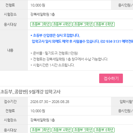
전형료
10,000 원
응시인원 /
시험장소
강북세일학원 1층
응시대상
초등부 3학년
초등부 4학년
초등부 5학년
초등부 6학년
* 초등부 신입생은 상시 모집합니다.
입학고사 일시 외에도 예약 후 시험볼수 있습니다. (02-934-3131 예약전화
내용
* 준비물 - 필기도구,전형료(1만원)
* 전형료는 강북세일학원 1층 창구에서 수납 가능합니다.
* 시험시간은 1시간 소요됩니다.
접수하기
[초등부_종합반] 9월개강 입학고사
접수기간
2026.07.30 ~ 2026.08.28
입학시험
전형료
10,000 원
응시인원 /
시험장소
강북세일학원 1층
응시대상
초등부 3학년
초등부 4학년
초등부 5학년
초등부 6학년