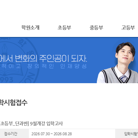
학원소개
초등부
중등부
고등부
학시험접수
[초등부_단과반] 9월개강 입학고사
접수기간
2026.07.30 ~ 2026.08.28
입학시험