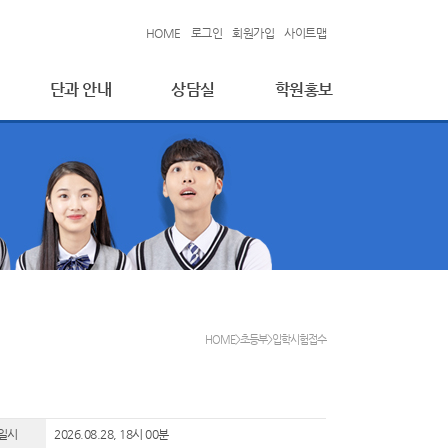
HOME
로그인
회원가입
사이트맵
단과 안내
상담실
학원홍보
HOME>초등부>입학시험접수
일시
2026.08.28, 18시 00분