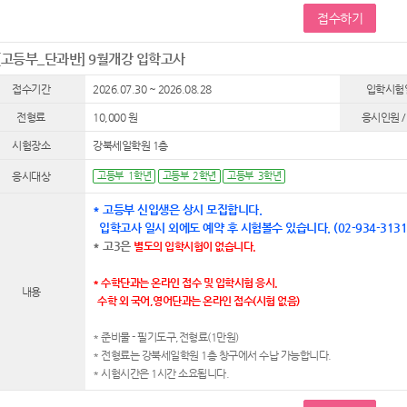
접수하기
[고등부_단과반] 9월개강 입학고사
접수기간
2026.07.30 ~ 2026.08.28
입학시험
전형료
10,000 원
응시인원 /
시험장소
강북세일학원 1층
응시대상
고등부 1학년
고등부 2학년
고등부 3학년
* 고등부 신입생은 상시 모집합니다.
입학고사 일시 외에도 예약 후 시험볼수 있습니다. (02-934-313
* 고3은
별도의
입학시험이 없습니다.
* 수학단과는 온라인 접수 및 입학시험 응시.
내용
수학 외 국어,영어단과는 온라인 접수(시험 없음)
* 준비물 - 필기도구,전형료(1만원)
* 전형료는 강북세일학원 1층 창구에서 수납 가능합니다.
* 시험시간은 1시간 소요됩니다.