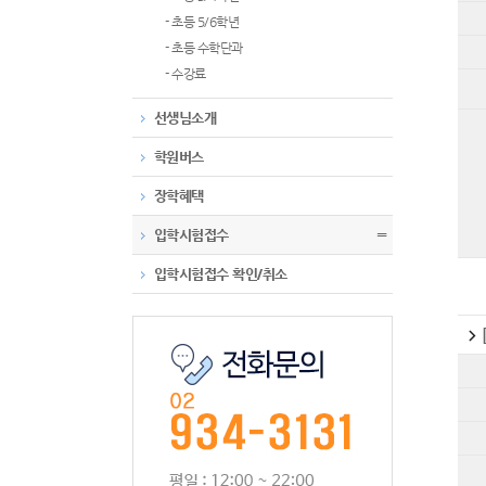
- 초등 5/6학년
- 초등 수학단과
- 수강료
선생님소개
학원버스
장학혜택
입학시험접수
〓
입학시험접수 확인/취소